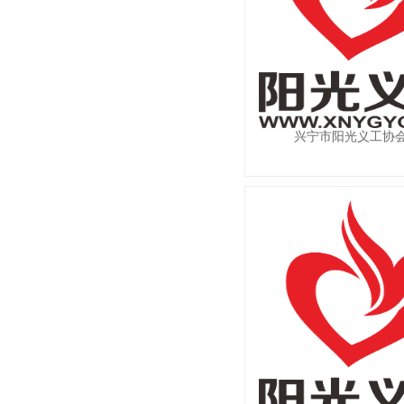
兴宁市阳光义工协